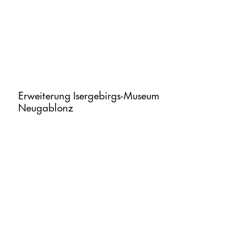
Startseite
Projekte
Büro
Erweiterung Isergebirgs-Museum
Neugablonz
Meldungen